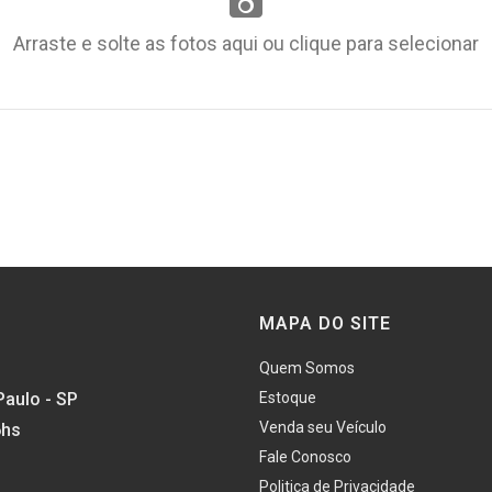
Arraste e solte as fotos aqui ou clique para selecionar
MAPA DO SITE
Quem Somos
Paulo - SP
Estoque
Venda seu Veículo
6hs
Fale Conosco
Politica de Privacidade