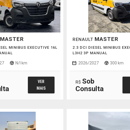
MASTER
MASTER
RENAULT
ESEL MINIBUS EXECUTIVE 16L
2.3 DCI DIESEL MINIBUS EXE
MANUAL
L3H2 3P MANUAL
27
N/I km
2026/2027
300 km
Sob
VER
R$
lta
Consulta
MAIS