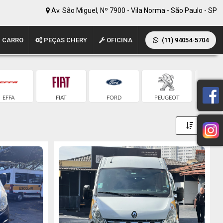
Av. São Miguel, Nº 7900 - Vila Norma - São Paulo - SP
 CARRO
PEÇAS CHERY
OFICINA
(11) 94054-5704
EFFA
FIAT
FORD
PEUGEOT
RENA
Toggle 