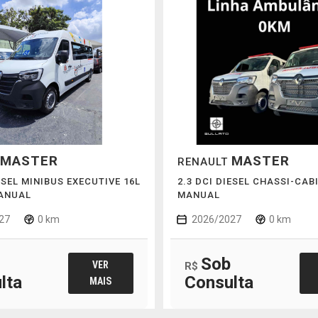
MASTER
MASTER
RENAULT
ESEL MINIBUS EXECUTIVE 16L
2.3 DCI DIESEL CHASSI-CAB
MANUAL
MANUAL
27
0 km
2026/2027
0 km
Sob
VER
R$
lta
Consulta
MAIS