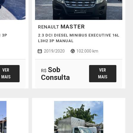
MASTER
RENAULT
1 3P
2.3 DCI DIESEL MINIBUS EXECUTIVE 16L
L3H2 3P MANUAL
2019/2020
102.000 km
Sob
VER
VER
R$
Consulta
MAIS
MAIS