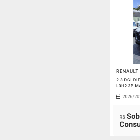
RENAULT
2.3 DCI DI
L3H2 3P 
2026/20
Sob
R$
Consu