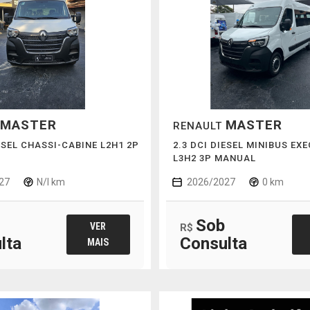
MASTER
MASTER
RENAULT
IESEL CHASSI-CABINE L2H1 2P
2.3 DCI DIESEL MINIBUS EXE
L3H2 3P MANUAL
27
N/I km
2026/2027
0 km
Sob
VER
R$
lta
Consulta
MAIS