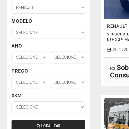
MODELO
RENAULT
2.3 DCI DI
L3H2 3P 
ANO
2021/20
Sob
R$
PREÇO
Consu
0KM
LOCALIZAR