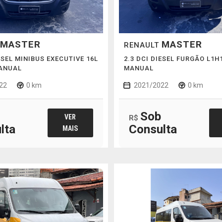
MASTER
MASTER
RENAULT
ESEL MINIBUS EXECUTIVE 16L
2.3 DCI DIESEL FURGÃO L1H
MANUAL
MANUAL
22
0 km
2021/2022
0 km
Sob
VER
R$
lta
Consulta
MAIS